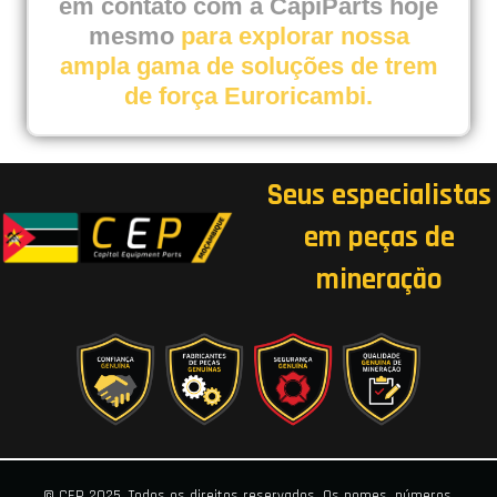
em contato com a CapiParts hoje
mesmo
para explorar nossa
ampla gama de soluções de trem
de força Euroricambi.
Seus especialistas
em peças de
mineração
© CEP 2025. Todos os direitos reservados. Os nomes, números,