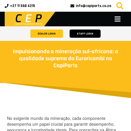
+27 11 568 4215
info@capiparts.co.za
DEALER LOGIN
STAFF LOGIN
Impulsionando a mineração sul-africana: a
qualidade suprema da Euroricambi na
CapiParts
No exigente mundo da mineração, cada componente
desempenha um papel crucial para garantir desempenho,
segurança e lucratividade ideais. Para operações na África