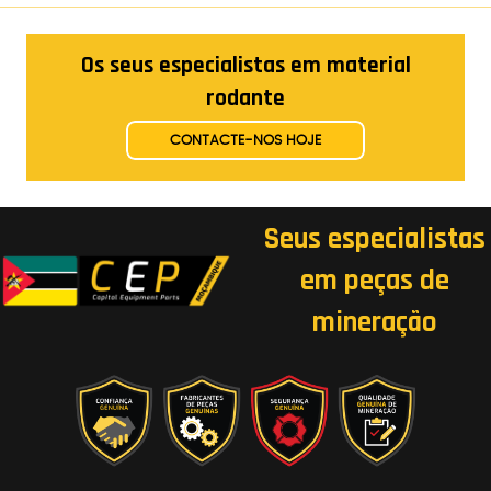
Os seus especialistas em material
rodante
CONTACTE-NOS HOJE
Seus especialistas
em peças de
mineração