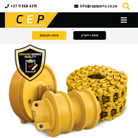
+27 11 568 4215
info@capiparts.co.za
DEALER LOGIN
STAFF LOGIN